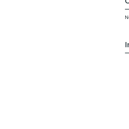
C
N
I